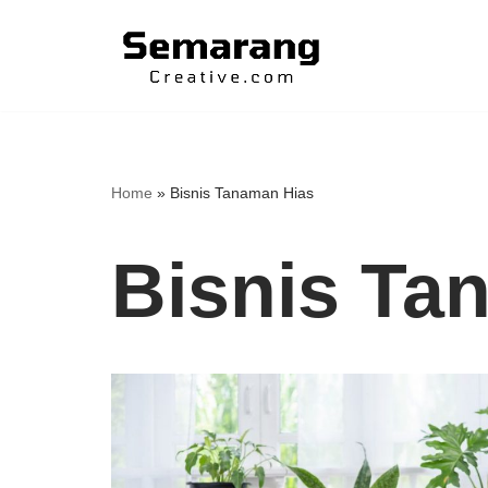
Skip
to
content
Home
»
Bisnis Tanaman Hias
Bisnis Ta