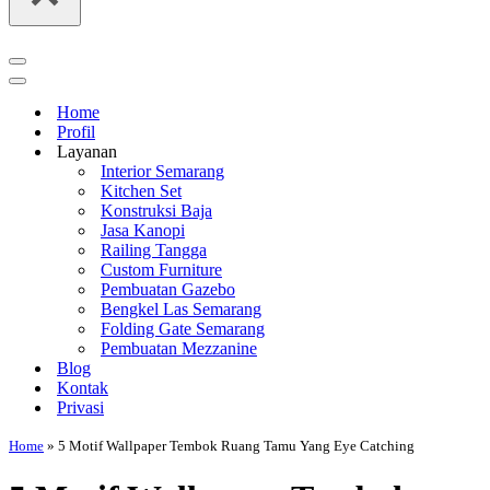
Navigation
Menu
Navigation
Menu
Home
Profil
Layanan
Interior Semarang
Kitchen Set
Konstruksi Baja
Jasa Kanopi
Railing Tangga
Custom Furniture
Pembuatan Gazebo
Bengkel Las Semarang
Folding Gate Semarang
Pembuatan Mezzanine
Blog
Kontak
Privasi
Home
»
5 Motif Wallpaper Tembok Ruang Tamu Yang Eye Catching