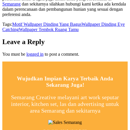
Semarang
dan sekitarnya silahkan hubungi kami ketika ada kendala
dalam perencanaan dan pembangunan hunian yang sesuai dengan
preferensi anda.
Tags:
Motif Wallpaper Dinding Yang Bagus
Wallpaper Dinding Eye
Catching
Wallpaper Tembok Ruang Tamu
Leave a Reply
You must be
logged in
to post a comment.
Wujudkan Impian Karya Terbaik Anda
Sekarang Juga!
Semarang Creative melayani art work seputar
interior, kitchen set, las dan advertising untuk
area Semarang dan sekitarnya