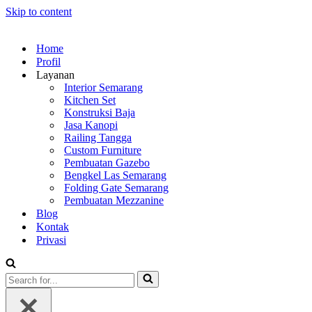
Skip to content
Home
Profil
Layanan
Interior Semarang
Kitchen Set
Konstruksi Baja
Jasa Kanopi
Railing Tangga
Custom Furniture
Pembuatan Gazebo
Bengkel Las Semarang
Folding Gate Semarang
Pembuatan Mezzanine
Blog
Kontak
Privasi
Search
for...