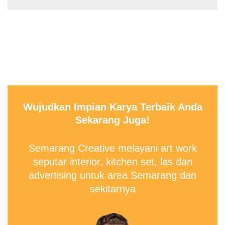
Wujudkan Impian Karya Terbaik Anda
Sekarang Juga!
Semarang Creative melayani art work
seputar interior, kitchen set, las dan
advertising untuk area Semarang dan
sekitarnya